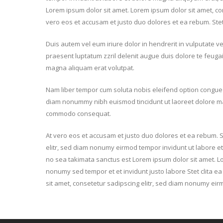
Lorem ipsum dolor sit amet. Lorem ipsum dolor sit amet, c
vero eos et accusam et justo duo dolores et ea rebum. Stet
Duis autem vel eum iriure dolor in hendrerit in vulputate ve
praesent luptatum zzril delenit augue duis dolore te feugai
magna aliquam erat volutpat.
Nam liber tempor cum soluta nobis eleifend option congue 
diam nonummy nibh euismod tincidunt ut laoreet dolore magn
commodo consequat.
At vero eos et accusam et justo duo dolores et ea rebum. S
elitr, sed diam nonumy eirmod tempor invidunt ut labore et
no sea takimata sanctus est Lorem ipsum dolor sit amet. L
nonumy sed tempor et et invidunt justo labore Stet clita 
sit amet, consetetur sadipscing elitr, sed diam nonumy ei