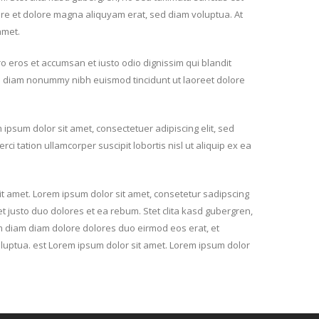
ore et dolore magna aliquyam erat, sed diam voluptua. At
amet.
ero eros et accumsan et iusto odio dignissim qui blandit
 sed diam nonummy nibh euismod tincidunt ut laoreet dolore
psum dolor sit amet, consectetuer adipiscing elit, sed
 tation ullamcorper suscipit lobortis nisl ut aliquip ex ea
it amet. Lorem ipsum dolor sit amet, consetetur sadipscing
 justo duo dolores et ea rebum. Stet clita kasd gubergren,
am diam diam dolore dolores duo eirmod eos erat, et
luptua. est Lorem ipsum dolor sit amet. Lorem ipsum dolor