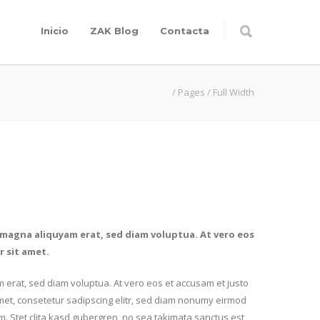
Inicio
ZAK Blog
Contacta
/
Pages
/
Full Width
 magna aliquyam erat, sed diam voluptua. At vero eos
r sit amet.
 erat, sed diam voluptua. At vero eos et accusam et justo
amet, consetetur sadipscing elitr, sed diam nonumy eirmod
. Stet clita kasd gubergren, no sea takimata sanctus est