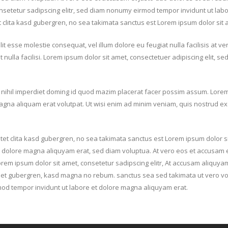
onsetetur sadipscing elitr, sed diam nonumy eirmod tempor invidunt ut lab
 clita kasd gubergren, no sea takimata sanctus est Lorem ipsum dolor sit 
lit esse molestie consequat, vel illum dolore eu feugiat nulla facilisis at v
t nulla facilisi. Lorem ipsum dolor sit amet, consectetuer adipiscing elit,
nihil imperdiet doming id quod mazim placerat facer possim assum. Lorem i
a aliquam erat volutpat. Ut wisi enim ad minim veniam, quis nostrud exerci
tet clita kasd gubergren, no sea takimata sanctus est Lorem ipsum dolor s
 dolore magna aliquyam erat, sed diam voluptua. At vero eos et accusam et
orem ipsum dolor sit amet, consetetur sadipscing elitr, At accusam aliquy
ea et gubergren, kasd magna no rebum. sanctus sea sed takimata ut vero vo
rmod tempor invidunt ut labore et dolore magna aliquyam erat.