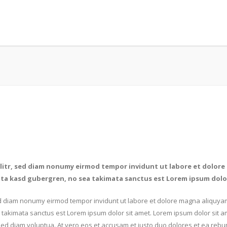
litr, sed diam nonumy eirmod tempor invidunt ut labore et dolore
lita kasd gubergren, no sea takimata sanctus est Lorem ipsum dolo
sed diam nonumy eirmod tempor invidunt ut labore et dolore magna aliquyam
a takimata sanctus est Lorem ipsum dolor sit amet. Lorem ipsum dolor sit 
ed diam voluptua. At vero eos et accusam et justo duo dolores et ea rebum