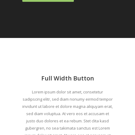
Full Width Button
Lorem ipsum dolor sit amet, consetetur
sadipscing elitr, sed diam nonumy eirmod tempor
invidunt ut labore et dolore magna aliquyam erat,
sed diam voluptua. At vero eos et accusam et
justo duo dolores et ea rebum. Stet clita kasd
gubergren, no sea takimata sanctus est Lorem