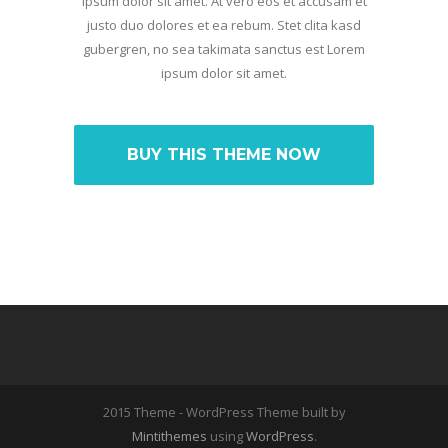
ipsum dolor sit amet. At vero eos et accusam et
justo duo dolores et ea rebum. Stet clita kasd
gubergren, no sea takimata sanctus est Lorem
ipsum dolor sit amet.
BUY THIS THEME NOW
2015 Theme - WordPress Theme built by
Mintithemes
using
WordPress
.