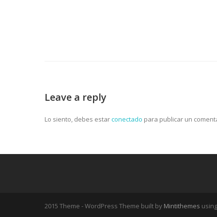
Leave a reply
Lo siento, debes estar
conectado
para publicar un comenta
2015 Theme - WordPress Theme built by
Mintithemes
usin