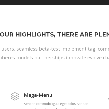
OUR HIGHLIGHTS, THERE ARE PL
s users, seamless beta-test implement tag, commu
pheres models partnerships innovate evolve ch
Mega-Menu
Aenean commodo ligula eget dolor. Aenean