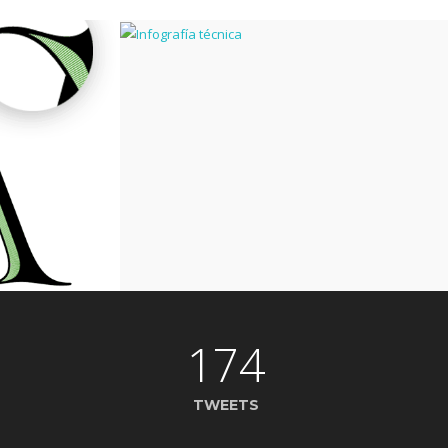
174
TWEETS