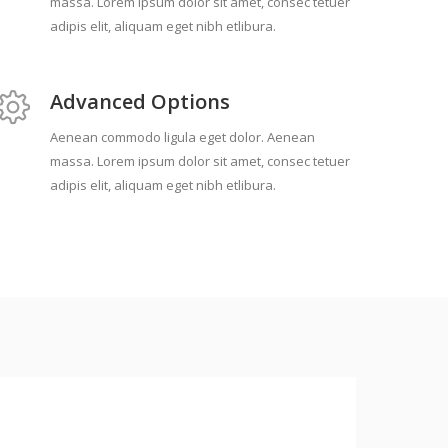
massa. Lorem ipsum dolor sit amet, consec tetuer
adipis elit, aliquam eget nibh etlibura.
Advanced Options
Aenean commodo ligula eget dolor. Aenean
massa. Lorem ipsum dolor sit amet, consec tetuer
adipis elit, aliquam eget nibh etlibura.