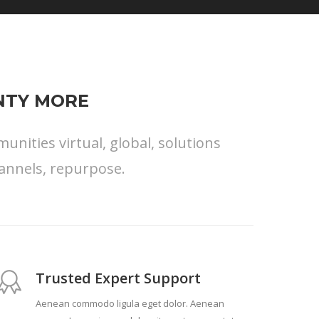
ENTY MORE
nities virtual, global, solutions
annels, repurpose.
Trusted Expert Support
Aenean commodo ligula eget dolor. Aenean