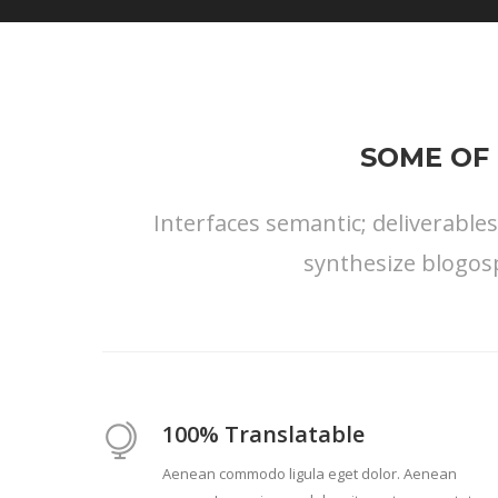
SOME OF 
Interfaces semantic; deliverable
synthesize blogos
100% Translatable
Aenean commodo ligula eget dolor. Aenean