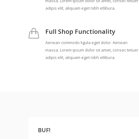
massa. Lorem ipsum dolor sit amet, consec tetuer
adipis elit, aliquam eget nibh etlibura.
Full Shop Functionality
Aenean commodo ligula eget dolor. Aenean
massa. Lorem ipsum dolor sit amet, consec tetuer
adipis elit, aliquam eget nibh etlibura.
BUF!