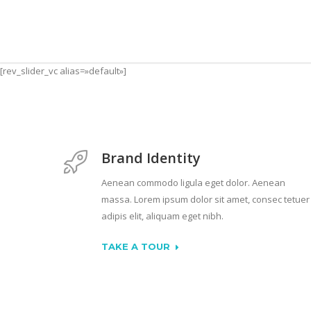
[rev_slider_vc alias=»default»]
Brand Identity
Aenean commodo ligula eget dolor. Aenean
massa. Lorem ipsum dolor sit amet, consec tetuer
adipis elit, aliquam eget nibh.
TAKE A TOUR