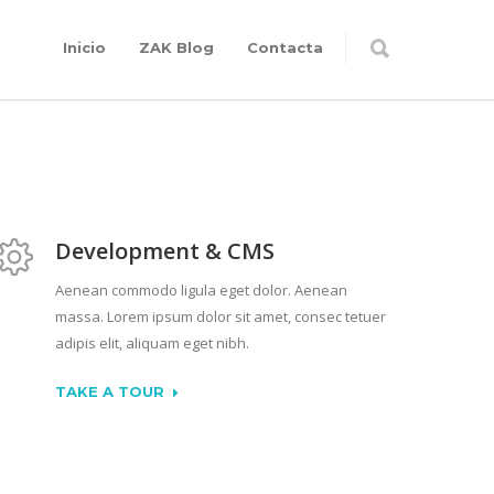
Inicio
ZAK Blog
Contacta
Development & CMS
Aenean commodo ligula eget dolor. Aenean
massa. Lorem ipsum dolor sit amet, consec tetuer
adipis elit, aliquam eget nibh.
TAKE A TOUR