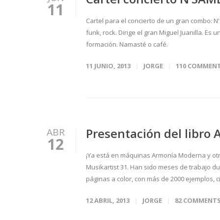
11
Cartel para el concierto de un gran combo: 
funk, rock. Dirige el gran Miguel Juanilla. Es
formación. Namasté o café.
11 JUNIO, 2013
JORGE
110 COMMEN
Presentación del libro
ABR
12
¡Ya está en máquinas Armonía Moderna y otra
Musikartist 31. Han sido meses de trabajo duro
páginas a color, con más de 2000 ejemplos, cit
12 ABRIL, 2013
JORGE
82 COMMENT