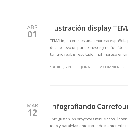
Ilustración display TEM
ABR
01
TEMAI ingenieros es una empresa española p
de alto llevó un par de meses y no fue fácil
tamaño real. El resultado final impreso en vi
1 ABRIL, 2013
JORGE
2 COMMENTS
Infografiando Carrefou
MAR
12
Me gustan los proyectos minuciosos, llenar 
todo y paralelamente tratar de mantenerlo to