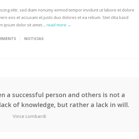
scing elitr, sed diam nonumy eirmod tempor invidunt ut labore et dolore
ero eos et accusam et justo duo dolores et ea rebum. Stet clita kasd
 ipsum dolor sit amet....
read more →
OMMENTS
NOTICIAS
n a successful person and others is not a
lack of knowledge, but rather a lack in will.
Vince Lombardi