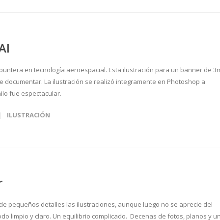
AI
untera en tecnología aeroespacial. Esta ilustración para un banner de 3
 de documentar. La ilustración se realizó integramente en Photoshop a
nilo fue espectacular.
ILUSTRACIÓN
r
de pequeños detalles las ilustraciones, aunque luego no se aprecie del
do limpio y claro. Un equilibrio complicado. Decenas de fotos, planos y u