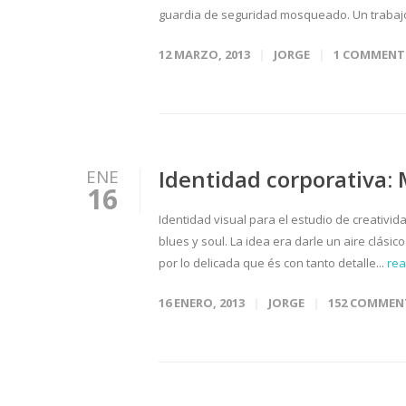
guardia de seguridad mosqueado. Un trabajo
12 MARZO, 2013
JORGE
1 COMMENT
Identidad corporativa: 
ENE
16
Identidad visual para el estudio de creativid
blues y soul. La idea era darle un aire clásic
por lo delicada que és con tanto detalle...
re
16 ENERO, 2013
JORGE
152 COMMEN