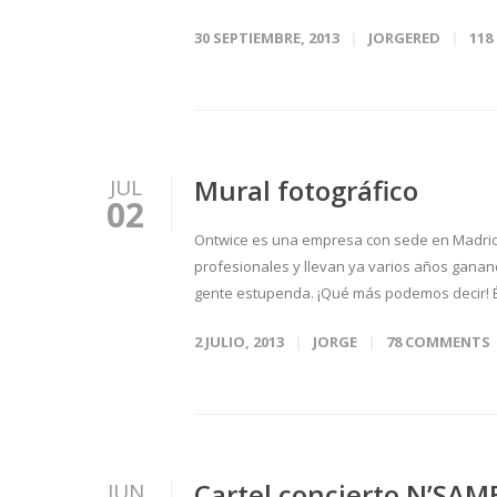
30 SEPTIEMBRE, 2013
JORGERED
11
Mural fotográfico
JUL
02
Ontwice es una empresa con sede en Madrid, 
profesionales y llevan ya varios años gana
gente estupenda. ¡Qué más podemos decir! És
2 JULIO, 2013
JORGE
78 COMMENTS
Cartel concierto N’SA
JUN