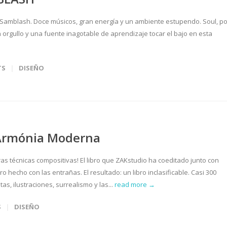
N'Samblash. Doce músicos, gran energía y un ambiente estupendo. Soul, po
 un orgullo y una fuente inagotable de aprendizaje tocar el bajo en esta
TS
DISEÑO
 Armónia Moderna
s técnicas compositivas! El libro que ZAKstudio ha coeditado junto con
 hecho con las entrañas. El resultado: un libro inclasificable. Casi 300
as, ilustraciones, surrealismo y las...
read more →
S
DISEÑO