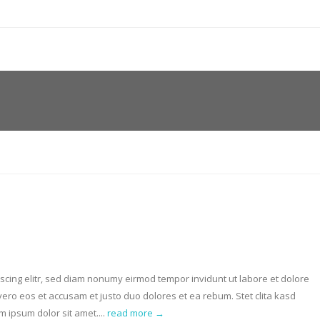
scing elitr, sed diam nonumy eirmod tempor invidunt ut labore et dolore
ero eos et accusam et justo duo dolores et ea rebum. Stet clita kasd
 ipsum dolor sit amet....
read more →