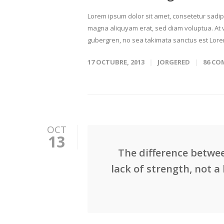
Lorem ipsum dolor sit amet, consetetur sadip
magna aliquyam erat, sed diam voluptua. At v
gubergren, no sea takimata sanctus est Lorem
17 OCTUBRE, 2013
JORGERED
86 C
OCT
13
The difference betwee
lack of strength, not a 